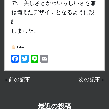
で、 美しさとかわいらしいさを兼
ね備えたデザインとなるように設
計
しました。
Like
F
T
Li
E
a
wi
n
m
c
tt
e
ail
«
前の記事
次の記事
»
e
er
b
o
o
最近の投稿